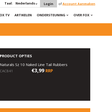
Taal:
Nederlands
Login
of
Account Aanmaken
OX TV
ARTIKELEN
ONDERSTEUNING
OVER FOX
PRODUCT OPTIES
Naturals Sz 10 Naked Line Tail Rubbers
€3,99
RRP
CAC841