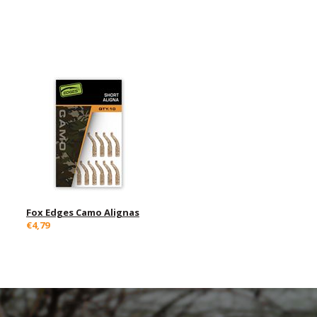
Fox Edges Camo Alignas
€4,79