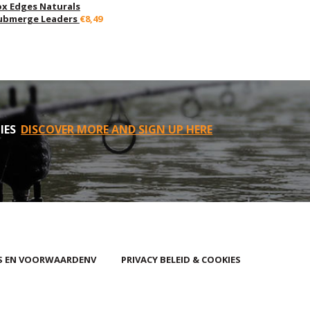
ox Edges Naturals
ubmerge Leaders
€8,49
IES
DISCOVER MORE AND SIGN UP HERE
S EN VOORWAARDENV
PRIVACY BELEID & COOKIES