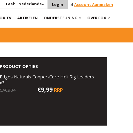
Taal:
Nederlands
Login
of
Account Aanmaken
OX TV
ARTIKELEN
ONDERSTEUNING
OVER FOX
PRODUCT OPTIES
Edges Naturals Copper-Core Heli Rig Leaders
x3
€9,99
RRP
CAC904