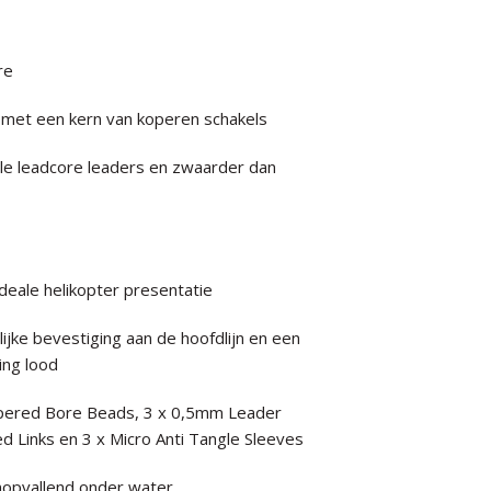
re
 met een kern van koperen schakels
ele leadcore leaders en zwaarder dan
deale helikopter presentatie
ijke bevestiging aan de hoofdlijn en een
ing lood
Tapered Bore Beads, 3 x 0,5mm Leader
eed Links en 3 x Micro Anti Tangle Sleeves
onopvallend onder water