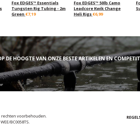
Fox EDGES™ Essentials
Fox EDGES™ 50lb Camo
F
s
Tungsten Rig Tubing - 2m
Leadcore Kwik Change
S
Green
€7,19
Heli Rigs
€6,99
P DE HOOGTE VAN ONZE BESTE ARTIKELEN EN COMPETIT
le rechten voorbehouden.
REGEL
. WEE/BC0058TS.