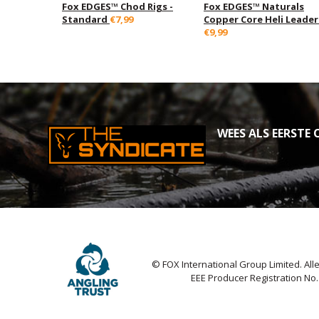
Fox EDGES™ Chod Rigs -
Fox EDGES™ Naturals
Standard
€7,99
Copper Core Heli Leader
€9,99
WEES ALS EERSTE O
© FOX International Group Limited. Al
EEE Producer Registration No