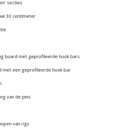
om’ secties
aal 30 centimeter
tie
rig board met geprofileerde hook bars
rd met een geprofileerde hook bar
n
ng van de pins
nopen van rigs