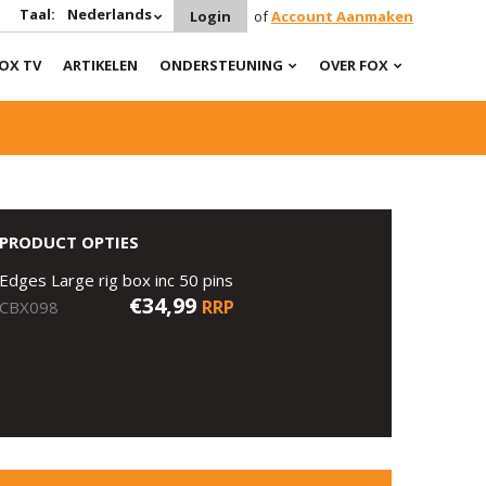
Taal:
Nederlands
Login
of
Account Aanmaken
OX TV
ARTIKELEN
ONDERSTEUNING
OVER FOX
PRODUCT OPTIES
Edges Large rig box inc 50 pins
€34,99
RRP
CBX098