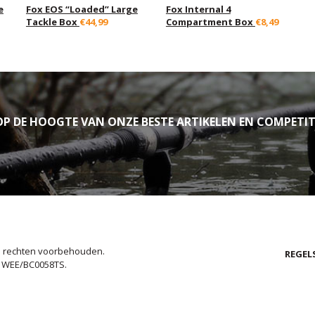
e
Fox EOS “Loaded” Large
Fox Internal 4
Tackle Box
€44,99
Compartment Box
€8,49
P DE HOOGTE VAN ONZE BESTE ARTIKELEN EN COMPETIT
le rechten voorbehouden.
REGEL
. WEE/BC0058TS.