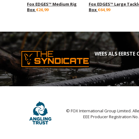
Fox EDGES™ Medium Rig
Fox EDGES™ Large Tackl
Box
€26,99
Box
€64,99
WEES ALS EERSTE O
© FOX International Group Limited. Al
EEE Producer Registration No