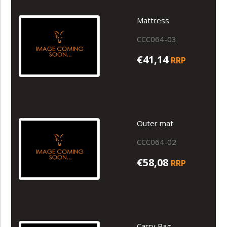
Mattress
CCC064-03
€41,14
RRP
Outer mat
CCC064-02
€58,08
RRP
Carry Bag