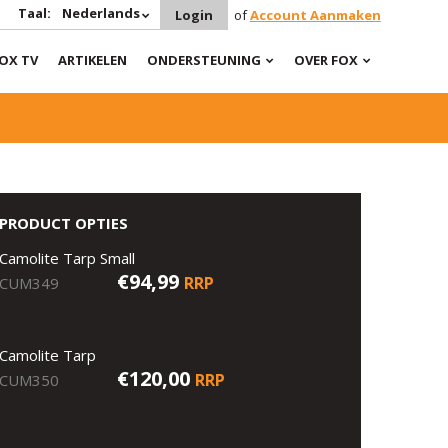
Taal:
Nederlands
Login
of
Account Aanmaken
OX TV
ARTIKELEN
ONDERSTEUNING
OVER FOX
PRODUCT OPTIES
Camolite Tarp Small
€94,99
RRP
CUM349
Camolite Tarp
€120,00
RRP
CUM350