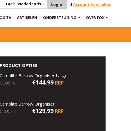
Taal:
Nederlands
Login
of
Account Aanmaken
OX TV
ARTIKELEN
ONDERSTEUNING
OVER FOX
PRODUCT OPTIES
Camolite Barrow Organiser Large
€144,99
RRP
CLU518
Camolite Barrow Organiser
€129,99
RRP
CLU517