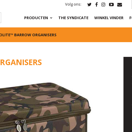
Volg ons:
PRODUCTEN
THE SYNDICATE
WINKEL VINDER
F
OLITE™ BARROW ORGANISERS
RGANISERS