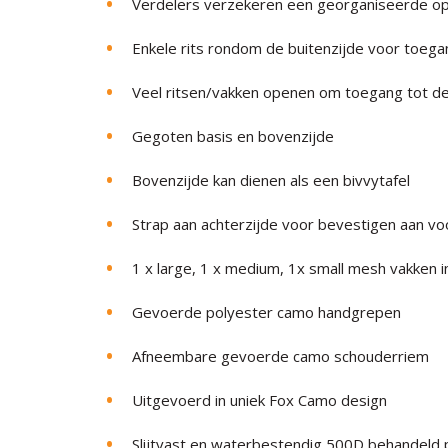
Verdelers verzekeren een georganiseerde op
Enkele rits rondom de buitenzijde voor toega
Veel ritsen/vakken openen om toegang tot de i
Gegoten basis en bovenzijde
Bovenzijde kan dienen als een bivvytafel
Strap aan achterzijde voor bevestigen aan v
1 x large, 1 x medium, 1x small mesh vakken 
Gevoerde polyester camo handgrepen
Afneembare gevoerde camo schouderriem
Uitgevoerd in uniek Fox Camo design
Slijtvast en waterbestendig 500D behandeld 