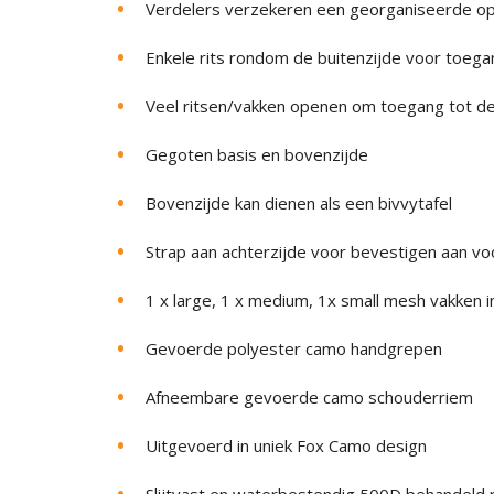
Verdelers verzekeren een georganiseerde op
Enkele rits rondom de buitenzijde voor toega
Veel ritsen/vakken openen om toegang tot de i
Gegoten basis en bovenzijde
Bovenzijde kan dienen als een bivvytafel
Strap aan achterzijde voor bevestigen aan v
1 x large, 1 x medium, 1x small mesh vakken 
Gevoerde polyester camo handgrepen
Afneembare gevoerde camo schouderriem
Uitgevoerd in uniek Fox Camo design
Slijtvast en waterbestendig 500D behandeld 