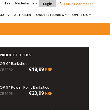
Taal:
Nederlands
Login
of
Account Aanmaken
OX TV
ARTIKELEN
ONDERSTEUNING
OVER FOX
PRODUCT OPTIES
QR 6" Bankstick
€18,99
RRP
CBS052
QR 9" Power Point Bankstick
€23,99
RRP
CBS053