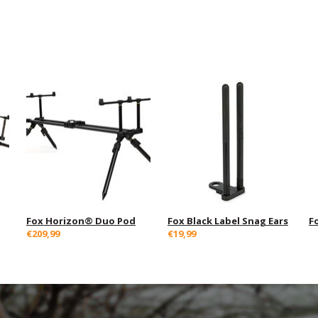
Fox Horizon® Duo Pod
Fox Black Label Snag Ears
F
€209,99
€19,99