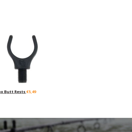
ox Butt Rests
€5,49