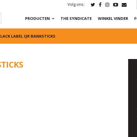
Volg ons:
PRODUCTEN
THE SYNDICATE
WINKEL VINDER
F
LACK LABEL QR BANKSTICKS
STICKS