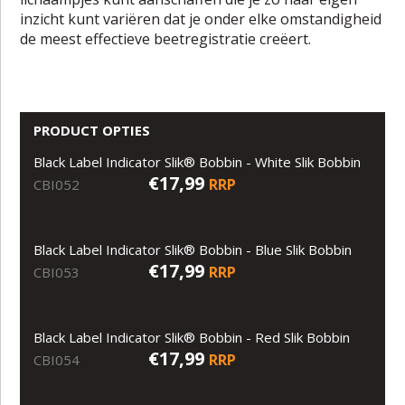
inzicht kunt variëren dat je onder elke omstandigheid
de meest effectieve beetregistratie creëert.
PRODUCT OPTIES
Black Label Indicator Slik® Bobbin - White Slik Bobbin
€17,99
RRP
CBI052
Black Label Indicator Slik® Bobbin - Blue Slik Bobbin
€17,99
RRP
CBI053
Black Label Indicator Slik® Bobbin - Red Slik Bobbin
€17,99
RRP
CBI054