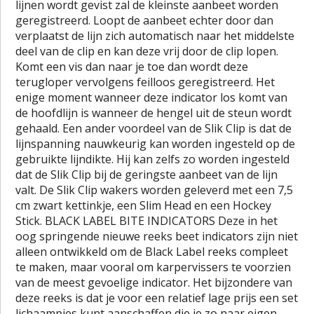
lijnen wordt gevist zal de kleinste aanbeet worden
geregistreerd. Loopt de aanbeet echter door dan
verplaatst de lijn zich automatisch naar het middelste
deel van de clip en kan deze vrij door de clip lopen.
Komt een vis dan naar je toe dan wordt deze
terugloper vervolgens feilloos geregistreerd. Het
enige moment wanneer deze indicator los komt van
de hoofdlijn is wanneer de hengel uit de steun wordt
gehaald. Een ander voordeel van de Slik Clip is dat de
lijnspanning nauwkeurig kan worden ingesteld op de
gebruikte lijndikte. Hij kan zelfs zo worden ingesteld
dat de Slik Clip bij de geringste aanbeet van de lijn
valt. De Slik Clip wakers worden geleverd met een 7,5
cm zwart kettinkje, een Slim Head en een Hockey
Stick. BLACK LABEL BITE INDICATORS Deze in het
oog springende nieuwe reeks beet indicators zijn niet
alleen ontwikkeld om de Black Label reeks compleet
te maken, maar vooral om karpervissers te voorzien
van de meest gevoelige indicator. Het bijzondere van
deze reeks is dat je voor een relatief lage prijs een set
lichaampjes kunt aanschaffen die je zo naar eigen