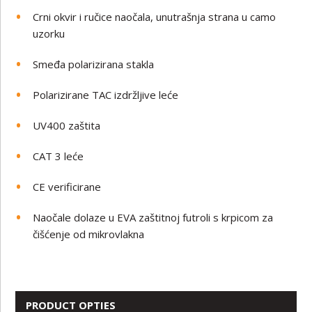
Crni okvir i ručice naočala, unutrašnja strana u camo
uzorku
Smeđa polarizirana stakla
Polarizirane TAC izdržljive leće
UV400 zaštita
CAT 3 leće
CE verificirane
Naočale dolaze u EVA zaštitnoj futroli s krpicom za
čišćenje od mikrovlakna
PRODUCT OPTIES