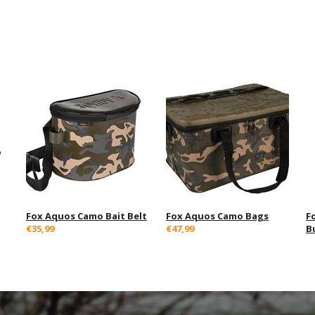
Fox Aquos Camo Bait Belt
Fox Aquos Camo Bags
F
€35,99
€47,99
B