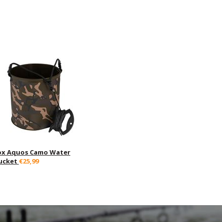
ox Aquos Camo Water
ucket
€25,99