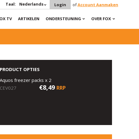
Taal:
Nederlands
Login
of
Account Aanmaken
OX TV
ARTIKELEN
ONDERSTEUNING
OVER FOX
PRODUCT OPTIES
Aquos freezer packs x 2
€8,49
RRP
CEV027