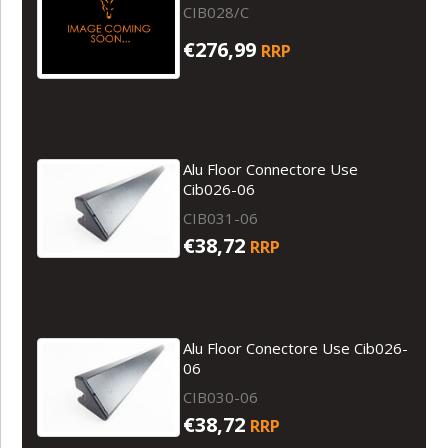
CIB028/C
€276,99
RRP
Alu Floor Connectore Use
Cib026-06
CIB031-06
€38,72
RRP
Alu Floor Conectore Use Cib026-
06
CIB030-06
€38,72
RRP