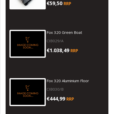
€59,50
RRP
Fox 320 Green Boat
CIB029/A
€1.038,49
RRP
Fox 320 Aluminium Floor
CIB030/B
€444,99
RRP