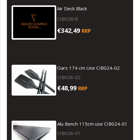
Air Deck Black
CIB028/B
€342,49
RRP
Oars 174 cm Use CIB024-02
CIB028-02
€48,99
RRP
Alu Bench 115cm use CIB024-01
CIB028-01