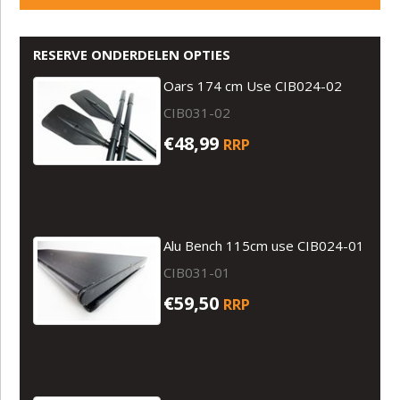
RESERVE ONDERDELEN OPTIES
Oars 174 cm Use CIB024-02
CIB031-02
€48,99
RRP
Alu Bench 115cm use CIB024-01
CIB031-01
€59,50
RRP