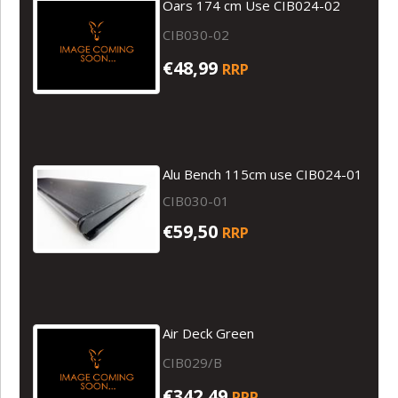
Oars 174 cm Use CIB024-02
CIB030-02
€48,99
RRP
Alu Bench 115cm use CIB024-01
CIB030-01
€59,50
RRP
Air Deck Green
CIB029/B
€342,49
RRP