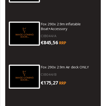
Fox 290x 2.9m inflatable
Boat+Accessory
CIB044/A
€845,56
RRP
Fox 290x 2.9m Air deck ONLY
CIB044/B
€175,27
RRP