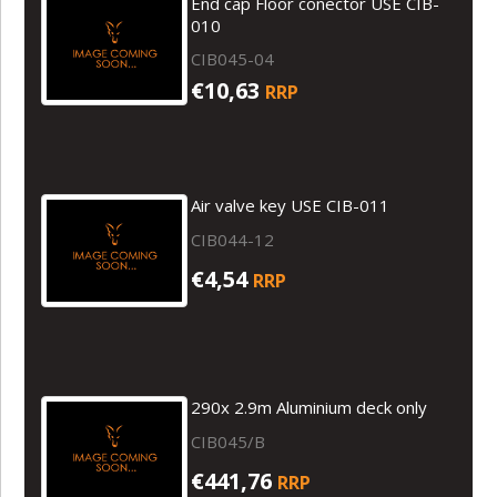
End cap Floor conector USE CIB-
010
CIB045-04
€10,63
RRP
Air valve key USE CIB-011
CIB044-12
€4,54
RRP
290x 2.9m Aluminium deck only
CIB045/B
€441,76
RRP