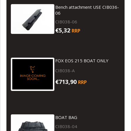
Bench attachment USE CIB036-
06
CIB038-06
€5,32
RRP
FOX EOS 215 BOAT ONLY
CIB038-A
€713,90
RRP
BOAT BAG
CIB038-04