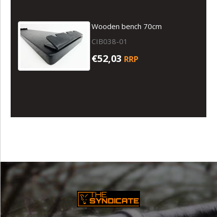
Wooden bench 70cm
CIB038-01
€52,03
RRP