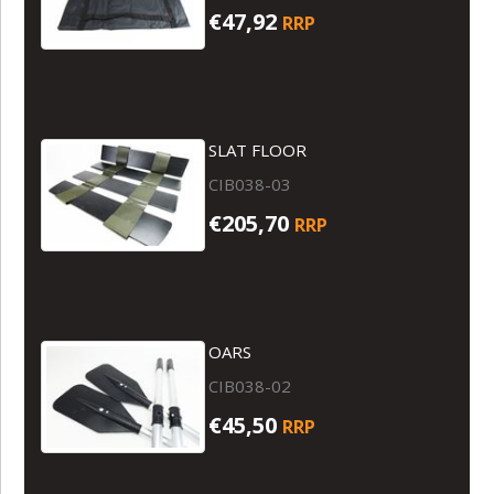
€47,92
RRP
SLAT FLOOR
CIB038-03
€205,70
RRP
OARS
CIB038-02
€45,50
RRP