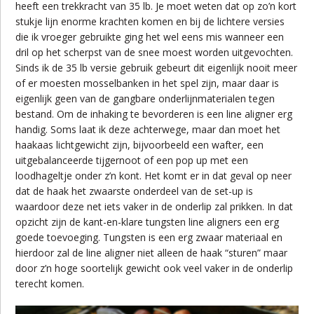
heeft een trekkracht van 35 lb. Je moet weten dat op zo’n kort
stukje lijn enorme krachten komen en bij de lichtere versies
die ik vroeger gebruikte ging het wel eens mis wanneer een
dril op het scherpst van de snee moest worden uitgevochten.
Sinds ik de 35 lb versie gebruik gebeurt dit eigenlijk nooit meer
of er moesten mosselbanken in het spel zijn, maar daar is
eigenlijk geen van de gangbare onderlijnmaterialen tegen
bestand. Om de inhaking te bevorderen is een line aligner erg
handig. Soms laat ik deze achterwege, maar dan moet het
haakaas lichtgewicht zijn, bijvoorbeeld een wafter, een
uitgebalanceerde tijgernoot of een pop up met een
loodhageltje onder z’n kont. Het komt er in dat geval op neer
dat de haak het zwaarste onderdeel van de set-up is
waardoor deze net iets vaker in de onderlip zal prikken. In dat
opzicht zijn de kant-en-klare tungsten line aligners een erg
goede toevoeging. Tungsten is een erg zwaar materiaal en
hierdoor zal de line aligner niet alleen de haak “sturen” maar
door z’n hoge soortelijk gewicht ook veel vaker in de onderlip
terecht komen.