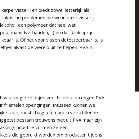
rpervisserij en biedt zowel letterlijk als
 praktische problemen die we in onze visserij
lalcohol, een polymeer dat heel wat
ampoo, maandverbanden,…) en dat dankzij zijn
aar is. Of het voor vissen detecteerbaar is, is
ltjes alvast de wereld uit te helpen: PVA is
zich vast nog de klosjes veel te dikke strengen PVA
uur friemelen opengingen. Intussen kunnen we
ijke tape, mesh, bags en foam in verschillende
uggets) bestaan trouwens niet uit PVA maar zijn
akkingsindustrie vormen ze een
wokkels die gebruikt worden om producten tijdens