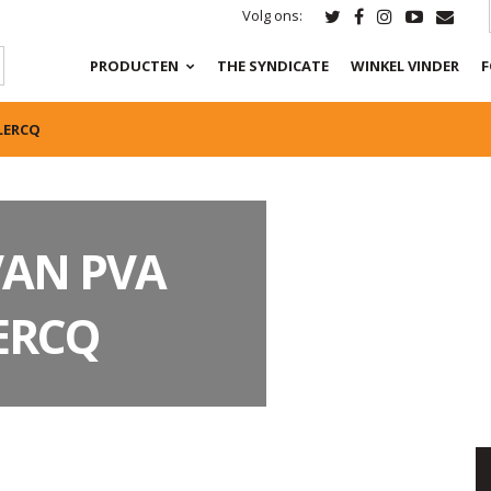
Volg ons:
PRODUCTEN
THE SYNDICATE
WINKEL VINDER
F
LERCQ
VAN PVA
LERCQ