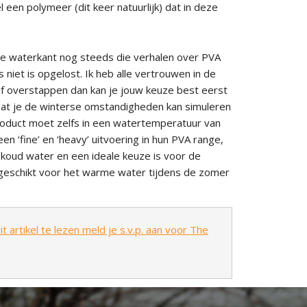
een polymeer (dit keer natuurlijk) dat in deze
 de waterkant nog steeds die verhalen over PVA
 niet is opgelost. Ik heb alle vertrouwen in de
of overstappen dan kan je jouw keuze best eerst
odat je de winterse omstandigheden kan simuleren
roduct moet zelfs in een watertemperatuur van
en ‘fine’ en ‘heavy’ uitvoering in hun PVA range,
in koud water en een ideale keuze is voor de
geschikt voor het warme water tijdens de zomer
t artikel te lezen meld je s.v.p. aan voor The