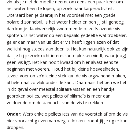
zin als je niet de moeite neemt om eens een paar keer om
het water heen te lopen, op zoek naar karperactiviteit.
Uiteraard ben je daarbij in het voordeel met een goede
polaroid zonnebril. Is het water helder en ben jij stil genoeg,
dan kun je daadwerkelijk zwemmende of zelfs azende vis
spotten. Is het water op een bepaald gedeelte wat troebeler,
ga er dan maar van uit dat er vis heeft liggen azen of dat
wellicht nog steeds aan doen is. Het kan natuurlijk ook zo zijn
dat je bij je zoektocht interessante plekken vindt, waar (nog)
geen vis ligt. Het kan nooit kwaad om hier alvast eens te
beginnen met voeren. Houd het bij kleine hoeveelheden,
teveel voer op zo’n kleine stek kan de vis argwanend maken,
al helemaal zo vlak onder de kant. Daarnaast hebben we het
in dit geval over meestal solitaire vissen en een handje
gebroken boilies, wat pellets of blikmaïs is meer dan
voldoende om de aandacht van de vis te trekken.
Onder:
Werp enkele pellets iets van de voerstek af om de vis
hier voorzichtig even van weg te lokken, zodat jij je rig er kunt
droppen.