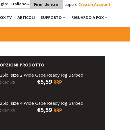
gio:
Italiano
Firmi dentro
oppure
Crea un Account
FOX TV
ARTICOLI
SUPPORTO
RIGUARDO A FOX
OPZIONI PRODOTTO
25lb, size 2 Wide Gape Ready Rig Barbed
€5,59
RRP
CCR138
25lb, size 4 Wide Gape Ready Rig Barbed
€5,59
RRP
CCR139