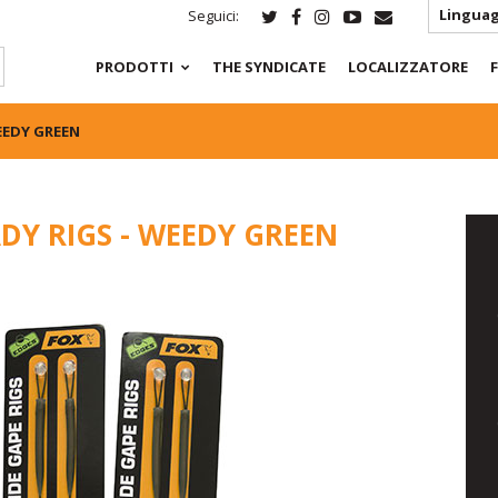
Linguag
Seguici:
PRODOTTI
THE SYNDICATE
LOCALIZZATORE
EEDY GREEN
DY RIGS - WEEDY GREEN