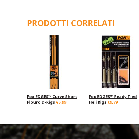
PRODOTTI CORRELATI
Fox EDGES™ Curve Short
Fox EDGES™ Ready Tied
Flouro D-Rigs
€5,99
Heli Rigs
€9,79