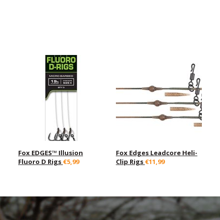
Fox EDGES™ Illusion
Fox Edges Leadcore Heli-
Fluoro D Rigs
€5,99
Clip Rigs
€11,99