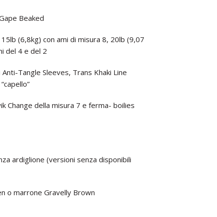
e Gape Beaked
i: 15lb (6,8kg) con ami di misura 8, 20lb (9,07
i del 4 e del 2
i Anti-Tangle Sleeves, Trans Khaki Line
 “capello”
Kwik Change della misura 7 e ferma- boilies
nza ardiglione (versioni senza disponibili
een o marrone Gravelly Brown