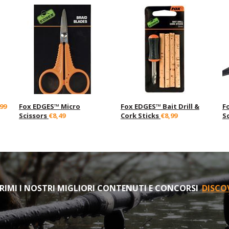
99
Fox EDGES™ Micro
Fox EDGES™ Bait Drill &
F
Scissors
€8,49
Cork Sticks
€8,99
S
IMI I NOSTRI MIGLIORI CONTENUTI E CONCORSI
DISCO