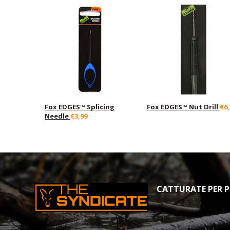
Fox EDGES™ Splicing
Fox EDGES™ Nut Drill
€6,
Needle
€3,99
CATTURATE PER PR