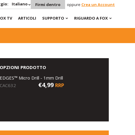
gio:
Italiano
Firmi dentro
oppure
Crea un Account
FOX TV
ARTICOLI
SUPPORTO
RIGUARDO A FOX
OPZIONI PRODOTTO
EDGES™ Micro Drill - 1mm Drill
€4,99
RRP
CAC632