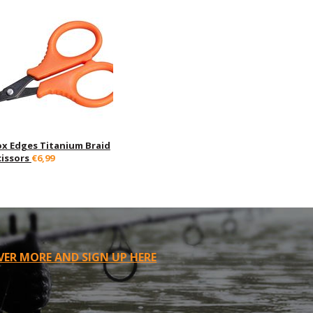
ox Edges Titanium Braid
cissors
€6,99
VER MORE AND SIGN UP HERE