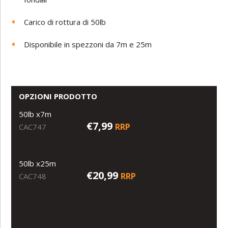
Carico di rottura di 50lb
Disponibile in spezzoni da 7m e 25m
OPZIONI PRODOTTO
50lb x7m
€7,99
RRP
CAC747
50lb x25m
€20,99
RRP
CAC748