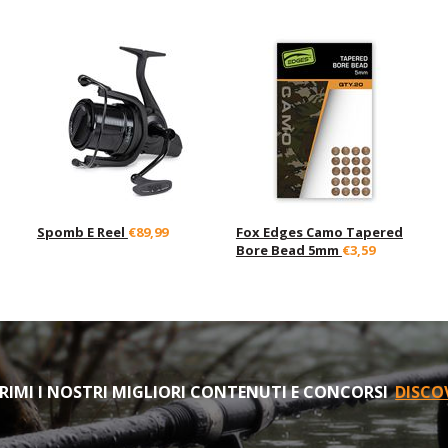
Spomb E Reel
€89,99
Fox Edges Camo Tapered
Bore Bead 5mm
€3,59
IMI I NOSTRI MIGLIORI CONTENUTI E CONCORSI
DISCO