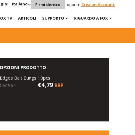
gio:
Italiano
Firmi dentro
oppure
Crea un Account
FOX TV
ARTICOLI
SUPPORTO
RIGUARDO A FOX
OPZIONI PRODOTTO
Edges Bait Bungs 10pcs
€4,79
RRP
CAC964