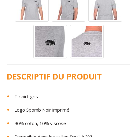
DESCRIPTIF DU PRODUIT
T-shirt
gris
Logo
Spomb
Noir imprimé
90
%
coton,
10%
viscose
Disponible
dans
les
tailles
Small
à
3XL