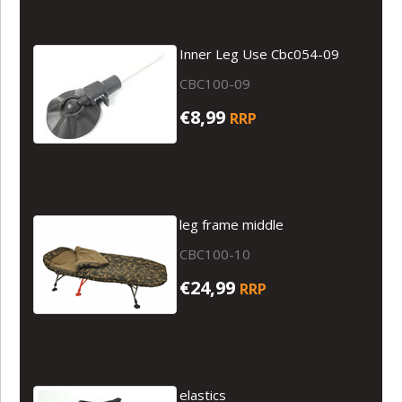
Inner Leg Use Cbc054-09
CBC100-09
€8,99
RRP
leg frame middle
CBC100-10
€24,99
RRP
elastics