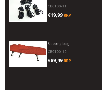
CBC100-11
€19,99
RRP
Sleeping bag
CBC100-12
€89,49
RRP