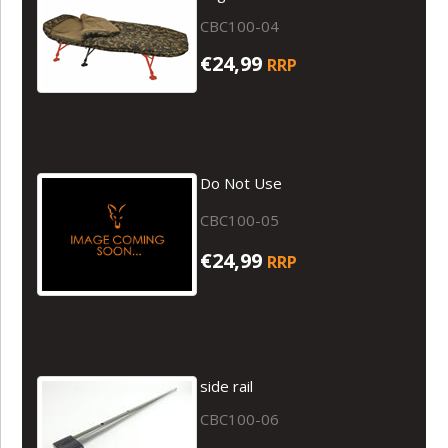
CBC100-04
€24,99
RRP
Do Not Use
CBC100-05
€24,99
RRP
side rail
CBC100-06