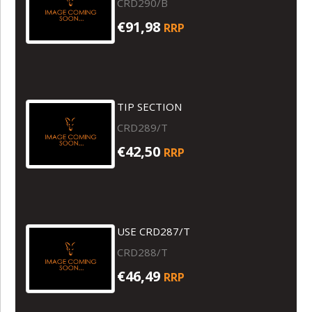
CRD290/B
€91,98
RRP
TIP SECTION
CRD289/T
€42,50
RRP
USE CRD287/T
CRD288/T
€46,49
RRP