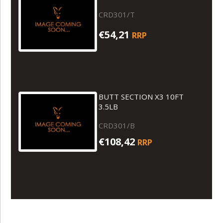
CRD301/T
€54,21
RRP
BUTT SECTION X3 10FT
3.5LB
CRD301/B
€108,42
RRP