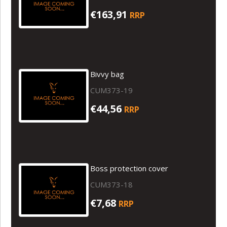
€163,91
RRP
Bivvy bag
CUM373-19
€44,56
RRP
Boss protection cover
CUM373-18
€7,68
RRP