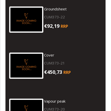
Groundsheet
CUM373-22
€92,19
RRP
Cover
CUM373-21
€450,73
RRP
Vapour peak
CUM373-20