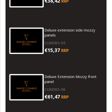
€38,42
RRP
Deluxe extension side mozzy
panels
CUM385-05
€15,37
RRP
Deluxe Extension Mozzy front
panel
CUM385-06
€61,47
RRP