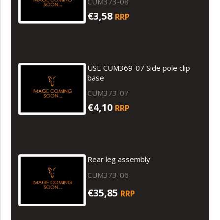
CUM373-08
€3,58
RRP
USE CUM369-07 Side pole clip
base
CUM373-07
€4,10
RRP
Rear leg assembly
CUM373-06
€35,85
RRP