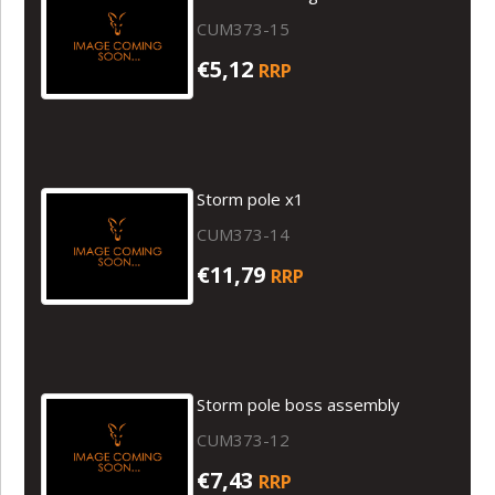
CUM373-15
€5,12
RRP
Storm pole x1
CUM373-14
€11,79
RRP
Storm pole boss assembly
CUM373-12
€7,43
RRP