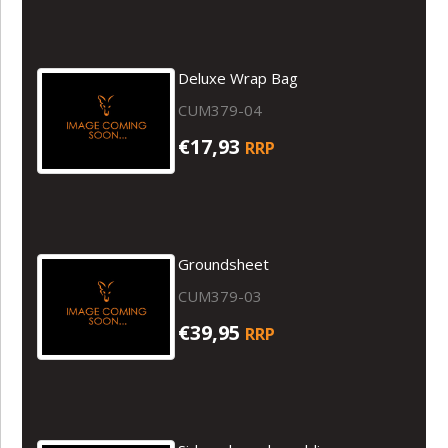
Deluxe Wrap Bag
CUM379-04
€17,93
RRP
Groundsheet
CUM379-03
€39,95
RRP