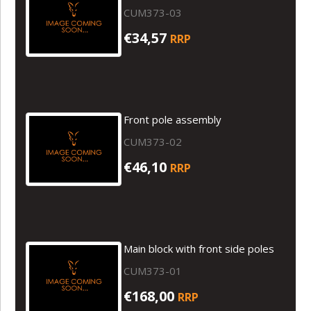
CUM373-03
€34,57
RRP
Front pole assembly
CUM373-02
€46,10
RRP
Main block with front side poles
CUM373-01
€168,00
RRP