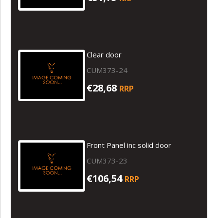
Clear door
CUM373-24
€28,68
RRP
Front Panel inc solid door
CUM373-23
€106,54
RRP