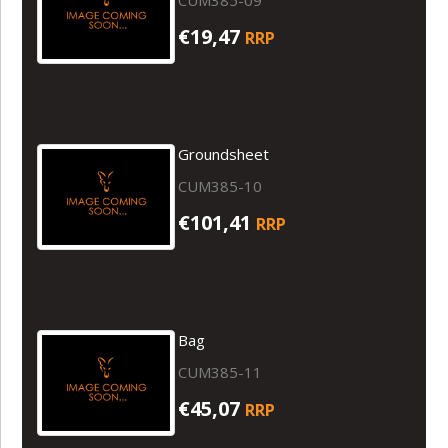
€19,47
RRP
Groundsheet
CUM385-10
€101,41
RRP
Bag
CUM385-11
€45,07
RRP