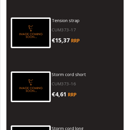
Tension strap
CUM373-17
€15,37
RRP
Storm cord short
CUM373-16
€4,61
RRP
Storm cord long