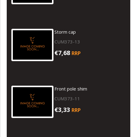
Storm cap
CUM373-13
€7,68
RRP
Front pole shim
CUM373-11
€3,33
RRP