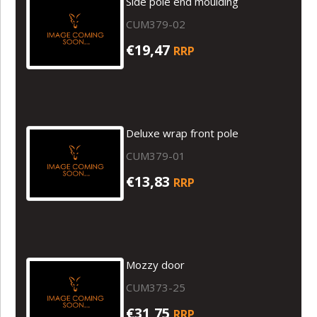
Side pole end moulding
CUM379-02
€19,47
RRP
Deluxe wrap front pole
CUM379-01
€13,83
RRP
Mozzy door
CUM373-25
€31,75
RRP