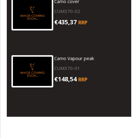
Camo cover
CUM370-02
€435,37
RRP
Camo Vapour peak
CUM370-01
€148,54
RRP