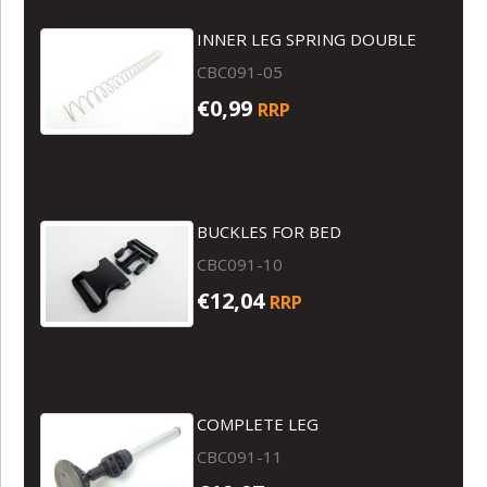
INNER LEG SPRING DOUBLE
CBC091-05
€0,99
RRP
BUCKLES FOR BED
CBC091-10
€12,04
RRP
COMPLETE LEG
CBC091-11