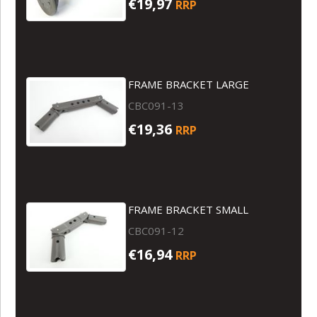
€19,97
RRP
FRAME BRACKET LARGE
CBC091-13
€19,36
RRP
FRAME BRACKET SMALL
CBC091-12
€16,94
RRP