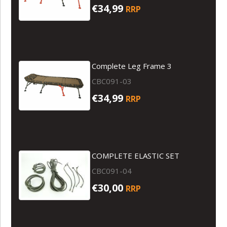
€34,99
RRP
Complete Leg Frame 3
CBC091-03
€34,99
RRP
COMPLETE ELASTIC SET
CBC091-04
€30,00
RRP