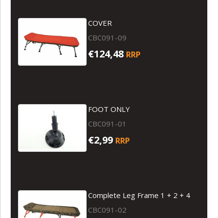
COVER
CBC091-09
€124,48
RRP
FOOT ONLY
CBC091-01
€2,99
RRP
Complete Leg Frame 1 + 2 + 4
CBC091-02