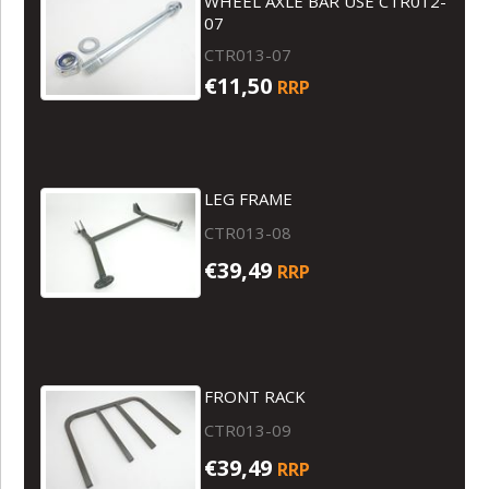
WHEEL AXLE BAR USE CTR012-
07
CTR013-07
€11,50
RRP
LEG FRAME
CTR013-08
€39,49
RRP
FRONT RACK
CTR013-09
€39,49
RRP