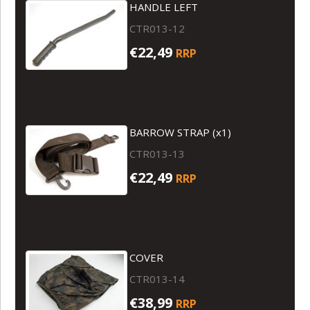
HANDLE LEFT
CTR013-12
€22,49
RRP
BARROW STRAP (x1)
CTR013-13
€22,49
RRP
COVER
CTR013-14
€38,99
RRP