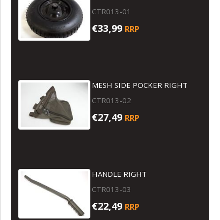
CTR013-01
€33,99
RRP
MESH SIDE POCKER RIGHT
CTR013-02
€27,49
RRP
HANDLE RIGHT
CTR013-03
€22,49
RRP