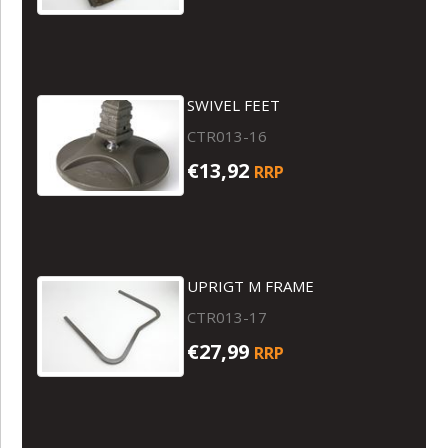
SWIVEL FEET
CTR013-16
€13,92
RRP
UPRIGT M FRAME
CTR013-17
€27,99
RRP