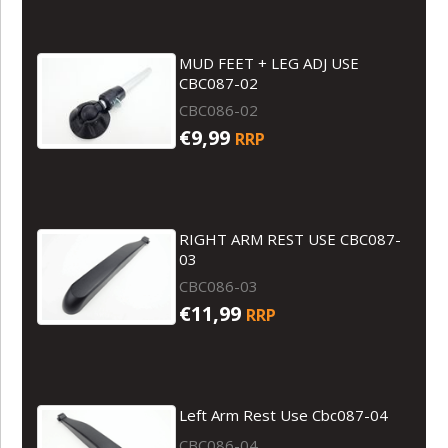
MUD FEET + LEG ADJ USE
CBC087-02
CBC086-02
€9,99
RRP
RIGHT ARM REST USE CBC087-
03
CBC086-03
€11,99
RRP
Left Arm Rest Use Cbc087-04
CBC086-04