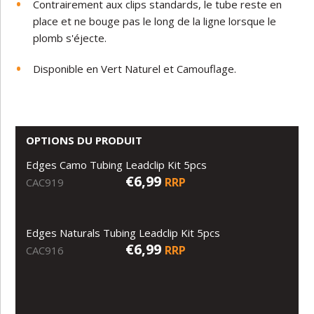
Contrairement aux clips standards, le tube reste en
place et ne bouge pas le long de la ligne lorsque le
plomb s'éjecte.
Disponible en Vert Naturel et Camouflage.
OPTIONS DU PRODUIT
Edges Camo Tubing Leadclip Kit 5pcs
€6,99
RRP
CAC919
Edges Naturals Tubing Leadclip Kit 5pcs
€6,99
RRP
CAC916