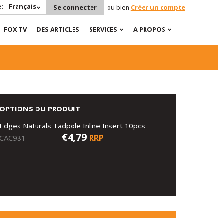
:
Français
Se connecter
ou bien
Créer un compte
FOX TV
DES ARTICLES
SERVICES
A PROPOS
OPTIONS DU PRODUIT
Edges Naturals Tadpole Inline Insert 10pcs
€4,79
RRP
CAC981