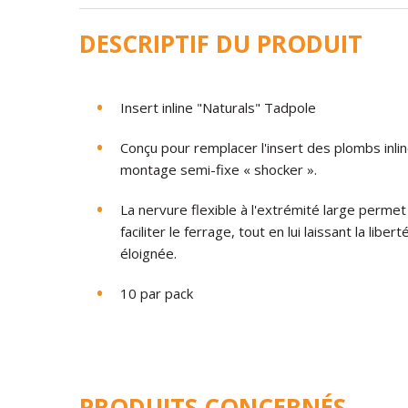
DESCRIPTIF DU PRODUIT
Insert inline "Naturals" Tadpole
Conçu pour remplacer l'insert des plombs inli
montage semi-fixe « shocker ».
La nervure flexible à l'extrémité large perme
faciliter le ferrage, tout en lui laissant la libe
éloignée.
10 par pack
PRODUITS CONCERNÉS