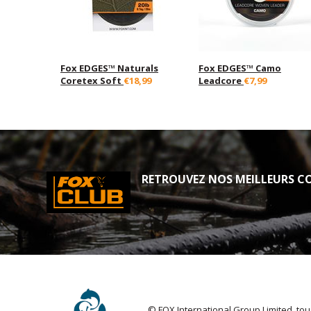
Fox EDGES™ Naturals
Fox EDGES™ Camo
Coretex Soft
€18,99
Leadcore
€7,99
RETROUVEZ NOS MEILLEURS CO
© FOX International Group Limited. tou