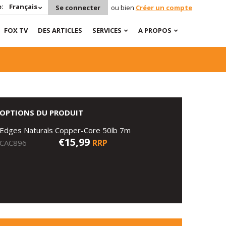
:
Français
Se connecter
ou bien
Créer un compte
FOX TV
DES ARTICLES
SERVICES
A PROPOS
OPTIONS DU PRODUIT
Edges Naturals Copper-Core 50lb 7m
€15,99
RRP
CAC896