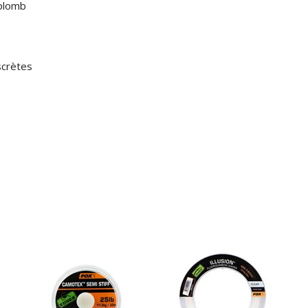
 plomb
scrètes