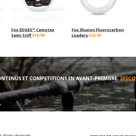
Fox EDGES™ Camotex
Fox Illusion Fluorocarbon
Semi-Stiff
€18,99
Leaders
€23,99
NTENUS ET COMPETITIONS EN AVANT-PREMIERE.
DISCO
s droits réservés.