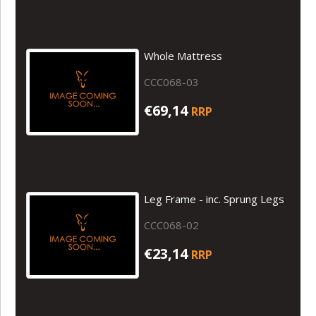
Whole Mattress
CCC068-03
€69,14
RRP
Leg Frame - inc. Sprung Legs
CCC068-02
€23,14
RRP