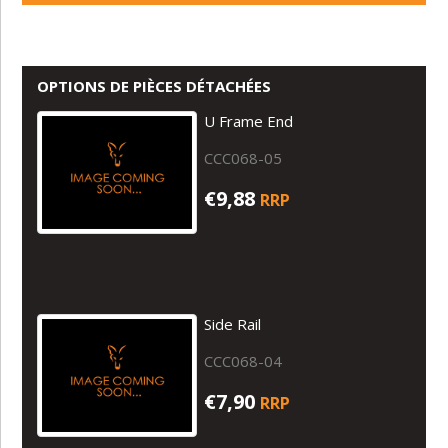
PROCHE
OPTIONS DE PIÈCES DÉTACHÉES
U Frame End
CCC068-05
€9,88
RRP
Side Rail
CCC068-04
€7,90
RRP