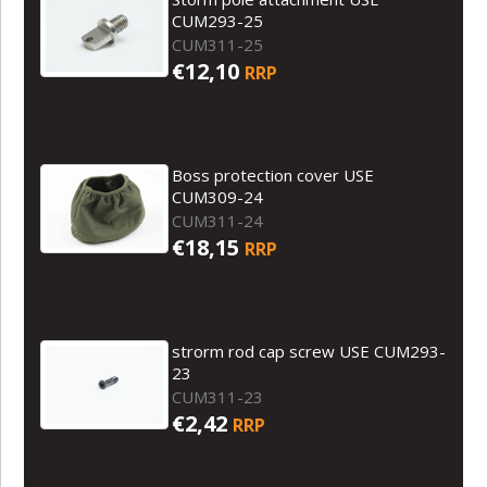
CUM293-25
CUM311-25
€12,10
RRP
Boss protection cover USE
CUM309-24
CUM311-24
€18,15
RRP
strorm rod cap screw USE CUM293-
23
CUM311-23
€2,42
RRP