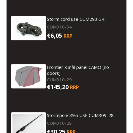
Storm cord use CUM293-34
CUM310-34
€6,05
RRP
Frontier X infil panel CAMO (no
doors)
CUM310-29
€145,20
RRP
Stormpole 39in USE CUM309-28
CUM310-28
€30,25
RRP