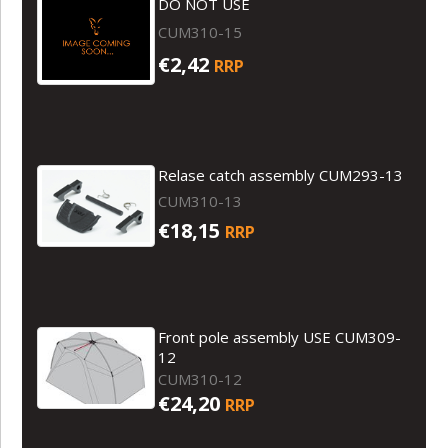
DO NOT USE
CUM310-15
€2,42
RRP
Relase catch assembly CUM293-13
CUM310-13
€18,15
RRP
Front pole assembly USE CUM309-
12
CUM310-12
€24,20
RRP