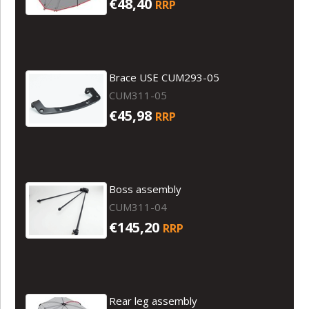
€48,40
RRP
Brace USE CUM293-05
CUM311-05
€45,98
RRP
Boss assembly
CUM311-04
€145,20
RRP
Rear leg assembly