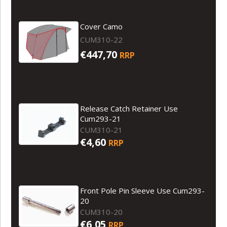
Cover Camo
CUM310-22
€447,70
RRP
Release Catch Retainer Use
Cum293-21
CUM310-21
€4,60
RRP
Front Pole Pin Sleeve Use Cum293-
20
CUM310-20
€6,05
RRP