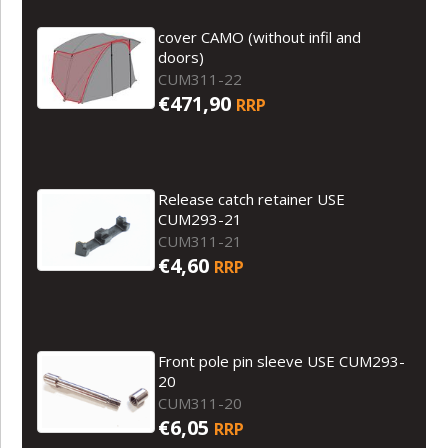
cover CAMO (without infil and
doors)
CUM311-22
€471,90
RRP
Release catch retainer USE
CUM293-21
CUM311-21
€4,60
RRP
Front pole pin sleeve USE CUM293-
20
CUM311-20
€6,05
RRP