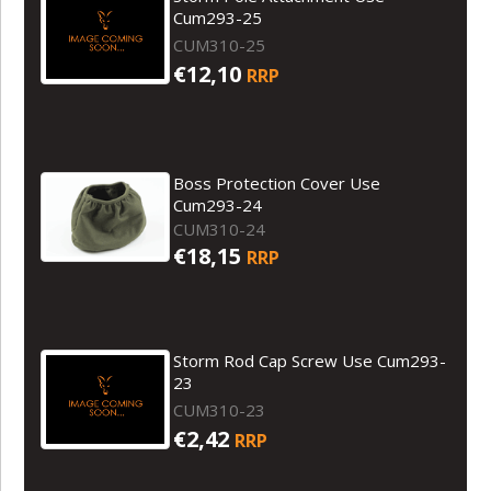
Cum293-25
CUM310-25
€12,10
RRP
Boss Protection Cover Use
Cum293-24
CUM310-24
€18,15
RRP
Storm Rod Cap Screw Use Cum293-
23
CUM310-23
€2,42
RRP