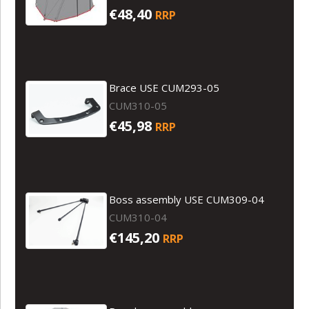
€48,40
RRP
Brace USE CUM293-05
CUM310-05
€45,98
RRP
Boss assembly USE CUM309-04
CUM310-04
€145,20
RRP