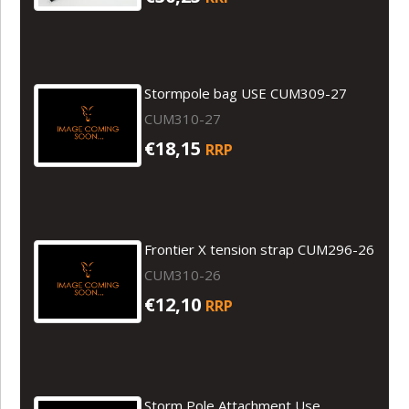
Stormpole bag USE CUM309-27
CUM310-27
€18,15
RRP
Frontier X tension strap CUM296-26
CUM310-26
€12,10
RRP
Storm Pole Attachment Use