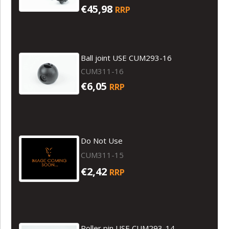
€45,98
RRP
Ball joint USE CUM293-16
CUM311-16
€6,05
RRP
Do Not Use
CUM311-15
€2,42
RRP
Roller pin USE CUM293-14