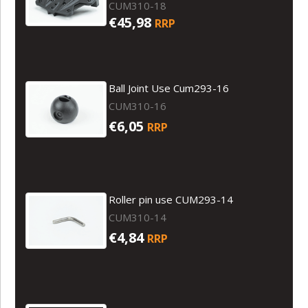
CUM310-18
€45,98
RRP
Ball Joint Use Cum293-16
CUM310-16
€6,05
RRP
Roller pin use CUM293-14
CUM310-14
€4,84
RRP