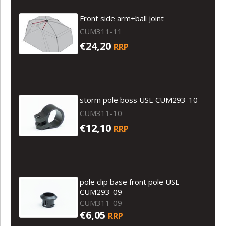
Front side arm+ball joint
CUM311-11
€24,20
RRP
storm pole boss USE CUM293-10
CUM311-10
€12,10
RRP
pole clip base front pole USE
CUM293-09
CUM311-09
€6,05
RRP