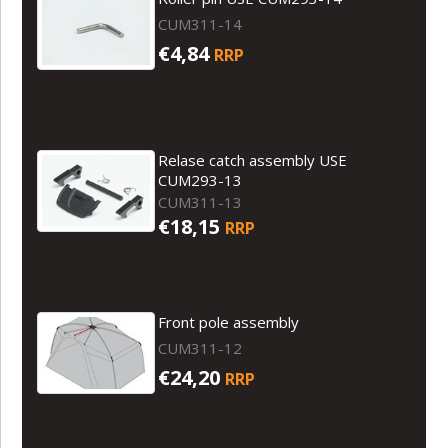
CUM311-14
€4,84
RRP
Relase catch assembly USE
CUM293-13
CUM311-13
€18,15
RRP
Front pole assembly
CUM311-12
€24,20
RRP