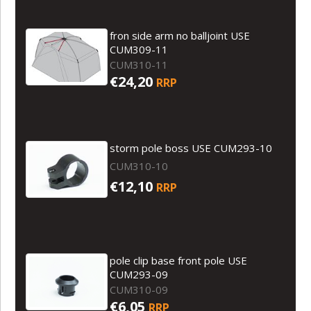
fron side arm no balljoint USE
CUM309-11
CUM310-11
€24,20
RRP
storm pole boss USE CUM293-10
CUM310-10
€12,10
RRP
pole clip base front pole USE
CUM293-09
CUM310-09
€6,05
RRP