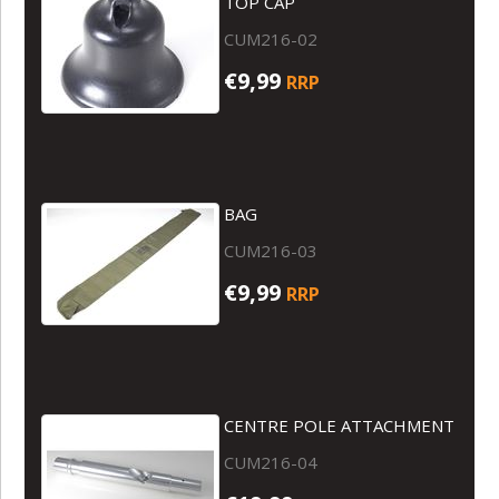
TOP CAP
CUM216-02
€9,99
RRP
BAG
CUM216-03
€9,99
RRP
CENTRE POLE ATTACHMENT
CUM216-04