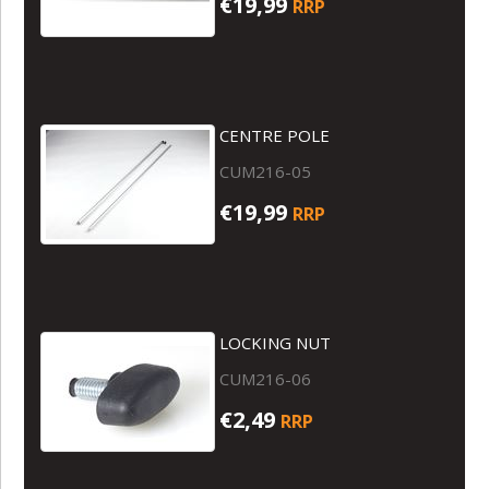
€19,99
RRP
CENTRE POLE
CUM216-05
€19,99
RRP
LOCKING NUT
CUM216-06
€2,49
RRP