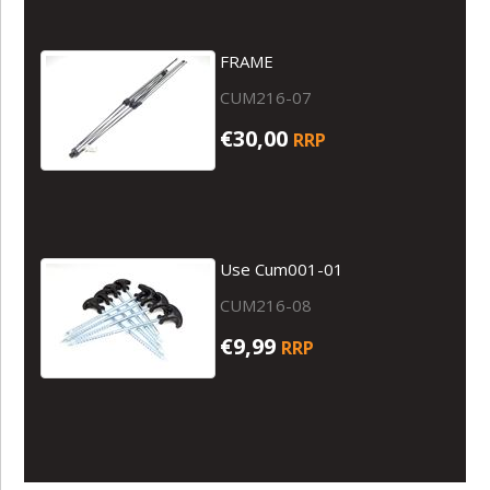
FRAME
CUM216-07
€30,00
RRP
Use Cum001-01
CUM216-08
€9,99
RRP