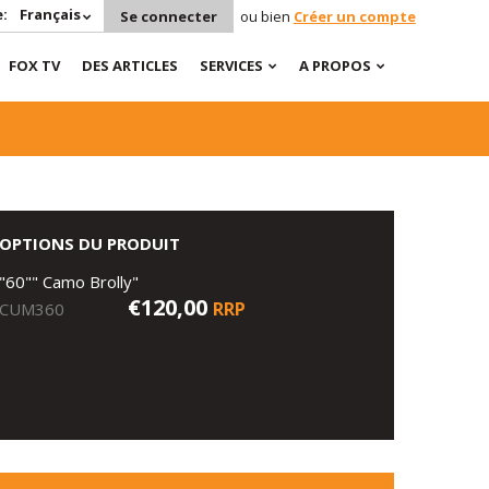
:
Français
Se connecter
ou bien
Créer un compte
FOX TV
DES ARTICLES
SERVICES
A PROPOS
OPTIONS DU PRODUIT
"60"" Camo Brolly"
€120,00
RRP
CUM360