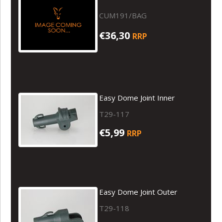
CUM191/BAG
€36,30
RRP
Easy Dome Joint Inner
T29-117
€5,99
RRP
Easy Dome Joint Outer
T29-118