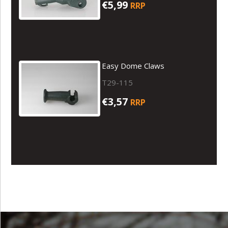
€5,99
RRP
Easy Dome Claws
T29-115
€3,57
RRP