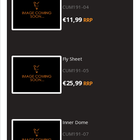
CUM191-04
€11,99
RRP
Fly Sheet
CUM191-05
€25,99
RRP
Inner Dome
CUM191-07