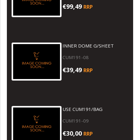
€99,49
RRP
INNER DOME G/SHEET
CUM191-08
€39,49
RRP
USE CUM191/BAG
CUM191-09
€30,00
RRP