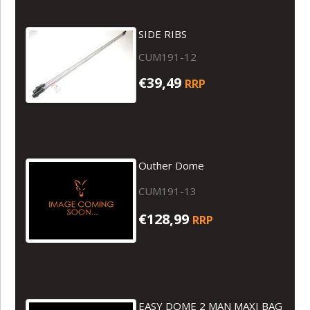
SIDE RIBS
CUM191-12
€39,49
RRP
Outher Dome
CUM191-13
€128,99
RRP
EASY DOME 2 MAN MAXI BAG