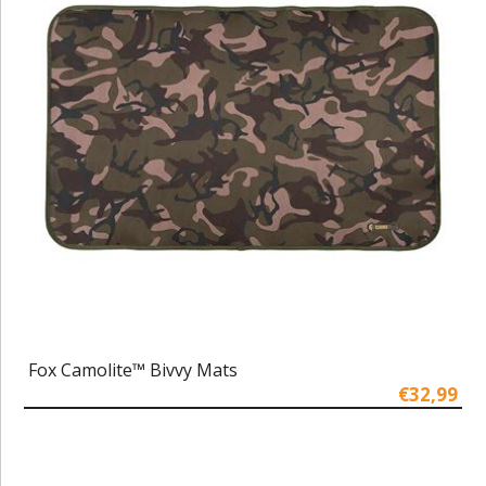
Fox Camolite™ Bivvy Mats
€32,99