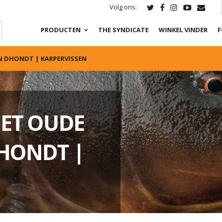
Volg ons:
PRODUCTEN
THE SYNDICATE
WINKEL VINDER
F
AN DHONDT | KARPERVISSEN
HET OUDE
DHONDT |