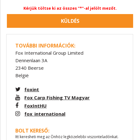
Kérjük töltse ki az összes "*"-al jelölt mezőt.
KÜLDÉS
TOVÁBBI INFORMÁCIÓK:
Fox International Group Limited
Dennenlaan 3A
2340 Beerse
België
foxint
Fox Carp Fishing TV Magyar
FoxIntHU
fox_international
BOLT KERESŐ:
Itt keresheti meg az Önhöz legközelebbi viszonteladónkat.