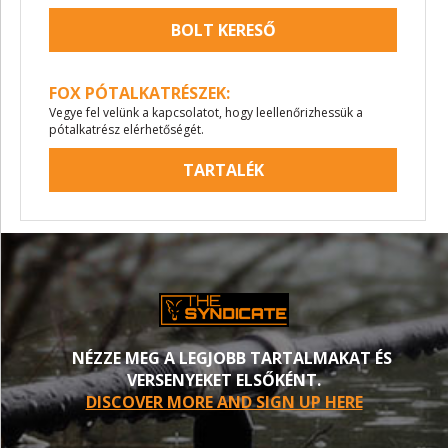
BOLT KERESŐ
FOX PÓTALKATRÉSZEK:
Vegye fel velünk a kapcsolatot, hogy leellenőrizhessük a
pótalkatrész elérhetőségét.
TARTALÉK
NÉZZE MEG A LEGJOBB TARTALMAKAT ÉS
VERSENYEKET ELSŐKÉNT.
DISCOVER MORE AND SIGN UP HERE