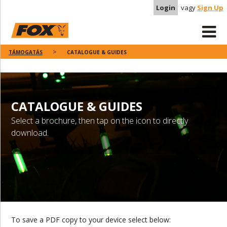
Login
vagy
Sign Up
TÁMOGATÁS
CATALOGUE & GUIDES
CATALOGUE & GUIDES
Select a brochure, then tap on the icon to directly
download.
To save a PDF copy to your device select below: