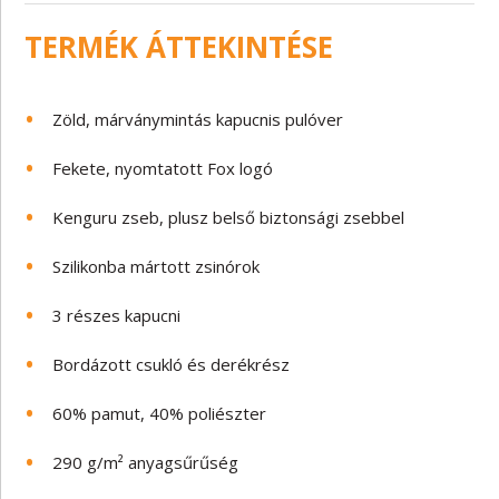
TERMÉK ÁTTEKINTÉSE
Zöld, márványmintás kapucnis pulóver
Fekete, nyomtatott Fox logó
Kenguru zseb, plusz belső biztonsági zsebbel
Szilikonba mártott zsinórok
3 részes kapucni
Bordázott csukló és derékrész
60% pamut, 40% poliészter
290 g/m² anyagsűrűség