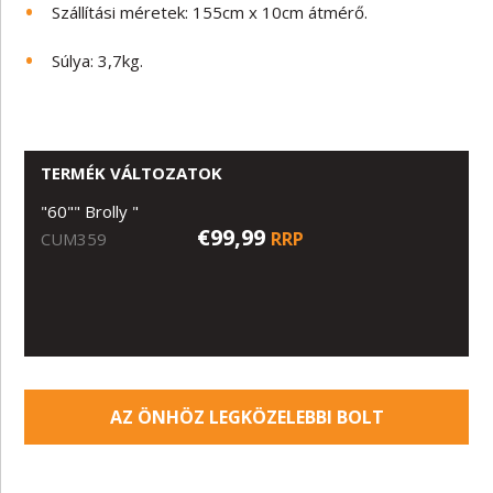
Szállítási méretek: 155cm x 10cm átmérő.
Súlya: 3,7kg.
TERMÉK VÁLTOZATOK
"60"" Brolly "
€99,99
RRP
CUM359
AZ ÖNHÖZ LEGKÖZELEBBI BOLT