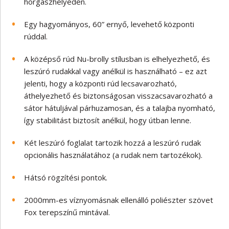
horgászhelyeden.
Egy hagyományos, 60” ernyő, levehető központi
rúddal.
A középső rúd Nu-brolly stílusban is elhelyezhető, és
leszúró rudakkal vagy anélkül is használható – ez azt
jelenti, hogy a központi rúd lecsavarozható,
áthelyezhető és biztonságosan visszacsavarozható a
sátor hátuljával párhuzamosan, és a talajba nyomható,
így stabilitást biztosít anélkül, hogy útban lenne.
Két leszúró foglalat tartozik hozzá a leszúró rudak
opcionális használatához (a rudak nem tartozékok).
Hátsó rögzítési pontok.
2000mm-es víznyomásnak ellenálló poliészter szövet
Fox terepszínű mintával.