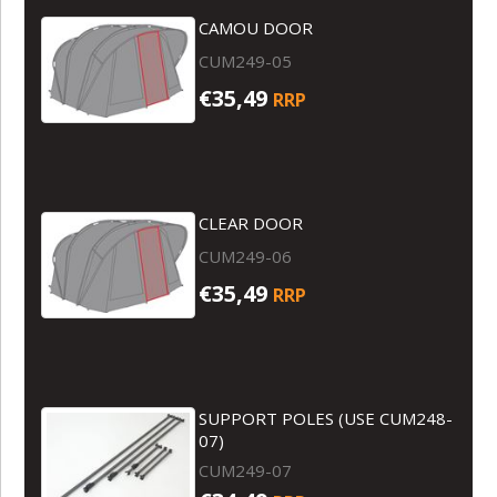
CAMOU DOOR
CUM249-05
€35,49
RRP
CLEAR DOOR
CUM249-06
€35,49
RRP
SUPPORT POLES (USE CUM248-
07)
CUM249-07