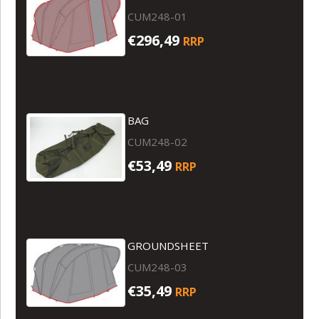
CUM248-01
€296,49
RRP
BAG
CUM248-02
€53,49
RRP
GROUNDSHEET
CUM248-03
€35,49
RRP