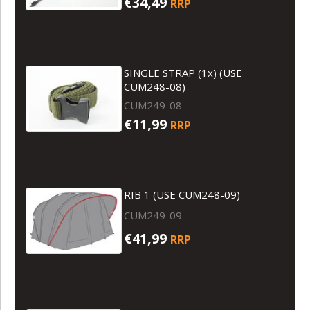
€34,49
RRP
SINGLE STRAP (1x) (USE
CUM248-08)
CUM249-08
€11,99
RRP
RIB 1 (USE CUM248-09)
CUM249-09
€41,99
RRP