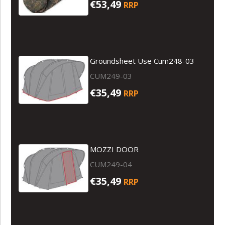
€53,49
RRP
Groundsheet Use Cum248-03
CUM249-03
€35,49
RRP
MOZZI DOOR
CUM249-04
€35,49
RRP