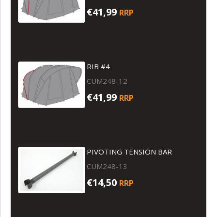
€41,99
RRP
RIB #4
CUM248-12
€41,99
RRP
PIVOTING TENSION BAR
CUM248-13
€14,50
RRP