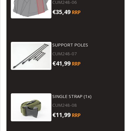
CUM248-06
€35,49
RRP
SUPPORT POLES
CUM248-07
€41,99
RRP
SINGLE STRAP (1x)
CUM248-08
€11,99
RRP