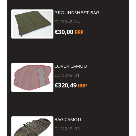
GROUNDSHEET BAG
CUM248-14
€30,00
RRP
COVER CAMOU
CUM249-01
€320,49
RRP
BAG CAMOU
CUM249-02