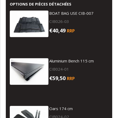
OPTIONS DE PIÈCES DÉTACHÉES
BOAT BAG USE CIB-007
CIB026-03
€40,49
RRP
Aluminium Bench 115 cm
CIB024-01
€59,50
RRP
Oars 174 cm
CIB024-02