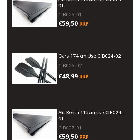
01
CIB026-01
€59,50
RRP
Oars 174 cm Use CIB024-02
CIB026-02
€48,99
RRP
Alu Bench 115cm use CIB024-
01
CIB027-01
€59,50
RRP