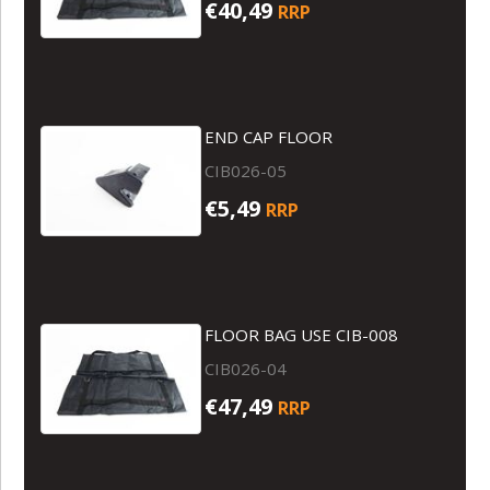
€40,49
RRP
END CAP FLOOR
CIB026-05
€5,49
RRP
FLOOR BAG USE CIB-008
CIB026-04
€47,49
RRP