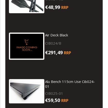
€48,99
RRP
Air Deck Black
CIB024/B
€291,49
RRP
Alu Bench 115cm Use Cib024-
01
CIB025-01
€59,50
RRP