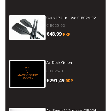
Oars 174 cm Use CIB024-02
CIB025-02
€48,99
RRP
Air Deck Green
CIB025/B
€291,49
RRP
Alu Bench 115cm use CIB024-