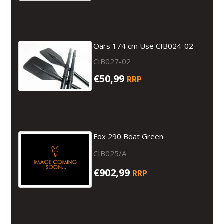
Oars 174 cm Use CIB024-02
CIB027-02
€50,99
RRP
Fox 290 Boat Green
CIB025/A
€902,99
RRP