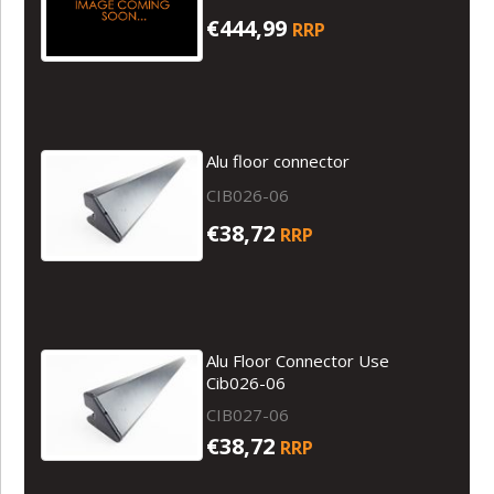
€444,99
RRP
Alu floor connector
CIB026-06
€38,72
RRP
Alu Floor Connector Use
Cib026-06
CIB027-06
€38,72
RRP