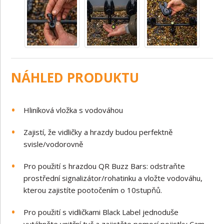
NÁHLED PRODUKTU
Hliníková vložka s vodováhou
Zajistí, že vidličky a hrazdy budou perfektně
svisle/vodorovně
Pro použití s hrazdou QR Buzz Bars: odstraňte
prostřední signalizátor/rohatinku a vložte vodováhu,
kterou zajistíte pootočením o 10stupňů.
Pro použití s vidličkami Black Label jednoduše
vytáhněte vnitřní tyč a zajistěte pomocí pojistky Cam-