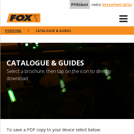
Přihlásit
nebo
Vytvoření účtu
PODPORA
CATALOGUE & GUIDES
CATALOGUE & GUIDES
Select a brochure, then tap on the icon to directly
download.
To save a PDF copy to your device select below: