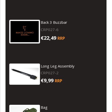
Back 3 Buzzbar
CRP027-6
€22,49
RRP
Long Leg Assembly
CRP027-2
€9,99
RRP
Bag