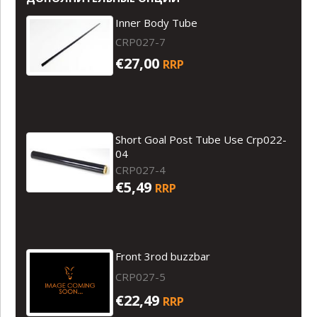
Inner Body Tube
CRP027-7
€27,00
RRP
Short Goal Post Tube Use Crp022-
04
CRP027-4
€5,49
RRP
Front 3rod buzzbar
CRP027-5
€22,49
RRP