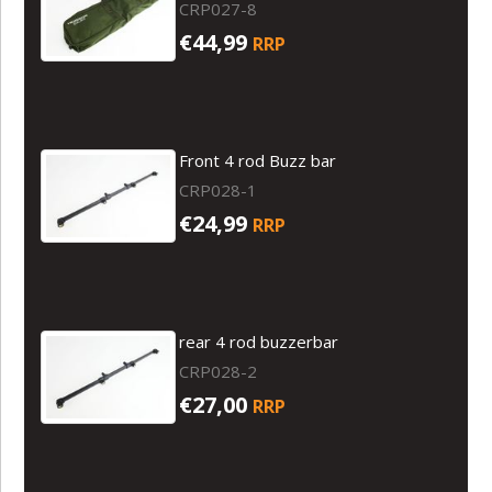
CRP027-8
€44,99
RRP
Front 4 rod Buzz bar
CRP028-1
€24,99
RRP
rear 4 rod buzzerbar
CRP028-2
€27,00
RRP