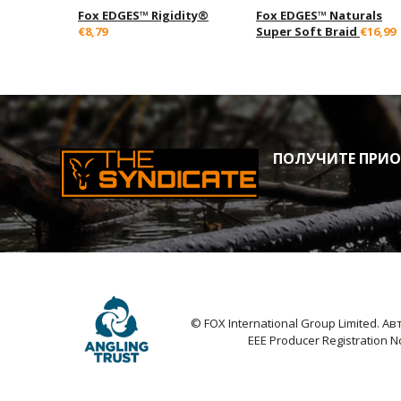
Fox EDGES™ Rigidity®
Fox EDGES™ Naturals
€8,79
Super Soft Braid
€16,99
ПОЛУЧИТЕ ПРИОР
© FOX International Group Limited. 
EEE Producer Registration 