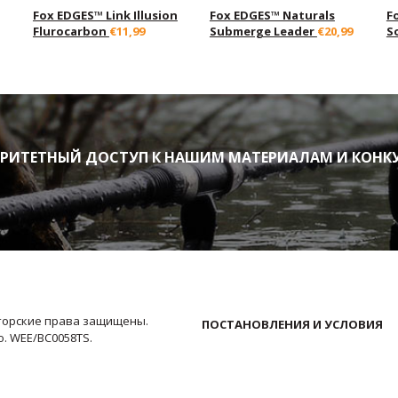
Fox EDGES™ Link Illusion
Fox EDGES™ Naturals
F
Flurocarbon
€11,99
Submerge Leader
€20,99
S
ИТЕТНЫЙ ДОСТУП К НАШИМ МАТЕРИАЛАМ И КОНК
Авторские права защищены.
ПОСТАНОВЛЕНИЯ И УСЛОВИЯ
No. WEE/BC0058TS.