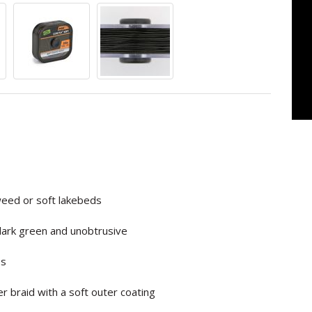
 weed or soft lakebeds
 dark green and unobtrusive
es
er braid with a soft outer coating