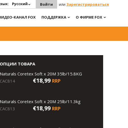
зык:
Русский
Войти
или
Зарегистрироваться
ВИДЕО-КАНАЛ FOX
ПОДДЕРЖКА
О ФИРМЕ FOX
ОПЦИИ ТОВАРА
Naturals Coretex Soft x 20M 35lb/15.8KG
€18,99
RRP
CAC814
Naturals Coretex Soft x 20M 25lb/11.3kg
€18,99
RRP
CAC813