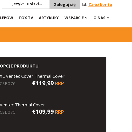
Język:
Polski
Zaloguj się
lub
Załóż konto
KLEPÓW
FOX TV
ARTYKUŁY
WSPARCIE
O NAS
OPCJE PRODUKTU
XL Ventec Cover Thermal Cover
€119,99
RRP
CSB076
Ventec Thermal Cover
€109,99
RRP
CSB075