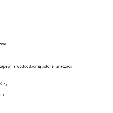
ania
 zapewnia wodoodporną osłonę i znacząco
.6 kg
cm